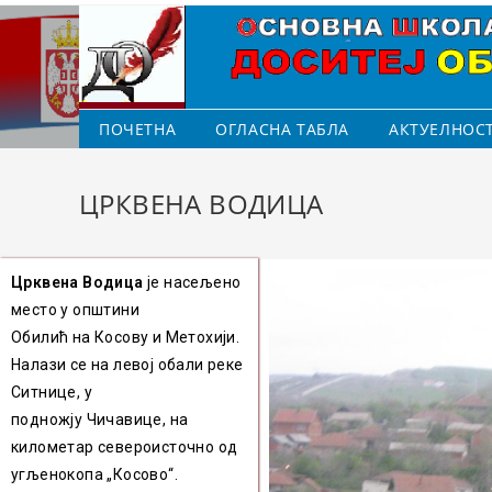
ПОЧЕТНА
ОГЛАСНА ТАБЛА
АКТУЕЛНОС
ЦРКВЕНА ВОДИЦА
Црквена Водица
је насељено
место у
општини
Обилић
на
Косову и Метохији
.
Налази се на левој обали реке
Ситнице, у
подножју Чичавице, на
километар североисточно од
угљенокопа „Косово“.