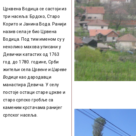
Црквена Водица се састоји из
три насеља: Брдско, Старо
Корито и Јанина Вода. Ранији
назив села је био Црвена
Водица. Под тим именом су у
неколико махова уписани у
Девички катастих од 1763
год. до 1780. године, Срби
житељи села
Црвене
и
Цареве
Водице
као дародавци
манастира Девича. У селу
постоје остаци старе цркве и
старо српско гробље са
каменим крстачама ранијег
српског насеља.