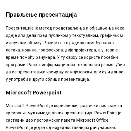
Прављење презентација
Презентација је метод представљања и објашњења неке
идеје или дела пред публиком у текстуалном, графичком
и звучном облику. Раније се то радило помоћу паноа,
летака, новина, графоскопа, дијапројектора, а у новије
време помоћу рачунара. У ту сврху се користе посебни
програми. Развој информационих технологија је омогућио
да се презентације креирају компјутерски, али су и данас
у употреби и други облици презентација.
Microsoft Powerpoint
Microsoft PowerPoint је кориснички графички програм за
креирање мултимедијалних презентација. PowerPoint је
саставни део програмског пакета Microsoft Office.
PowerPoint је један од најједноставнијих рачунарских