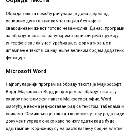
Oбрада текста помоћу рачунара је данас једна од
основних дигиталних компетенција без које је
свакодневни живот готово незамислив. Данас, програми
за обраду текста на рачунарима корисницима пружају
интерфејс за лак унос, уређивање, форматирање и
штампање текста, са најчешће великим бројем додатних
функција.
Microsoft Word
Најпопуларнији програм за обраду текста је Мајкрософт
Ворд. Мајкрософт Ворд је програм за обраду текста, у
оквиру програмског пакета Мајкрософт офис. Word
омогућује веома једноставан рад са текстом, табелама и
сликама. Осмишљен је тако да корисник у току рада види
документ управо онако како ће изгледати када буде
одштампан. Кориснику су на располагању бројне алатке