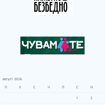
август 2026.
П
У
С
Ч
П
С
Н
1
2