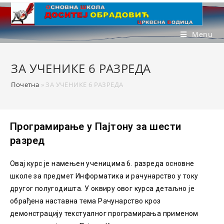
Menu
ЗА УЧЕНИКЕ 6 РАЗРЕДА
Почетна
»
ЗА УЧЕНИКЕ 6 РАЗРЕДА
Програмирање у Пајтону за шести
разред
Овај курс је намењен ученицима 6. разреда основне
школе за предмет Информатика и рачунарство у току
другог полугодишта. У оквиру овог курса детаљно je
обрађенa наставнa темa Рачунарство кроз
демонстрацију текстуалног програмирања применом