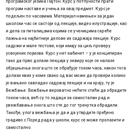
програмског језика Пајтон. Курс у потпуности прати
програм наставе и учења за овај предмет. Курс је
подељен по часовима. Материјал намењен за један
школски час се састоји од лекције, видео илустрације, као
и дела са питалицама којима се ученицима скреће
пажња на најбитније делове из садржаја лекције. Курс
садржи и мале тестове, који имају за циљ проверу
усвојених појмова. Курс у нет.кабинет – у је конципиран
тако да прво долази лекција у оквиру које се налазе
објашњења онога што се обрађује током часа, након тога
долази квиз у коме свако од вас може да провери колико
је вањано савладао садржај лекције и на крају, ту је
Вежбање. Вежбање вероватно нећете стићи да обрадите
током часа, већ су то задаци за самосталан рад и
увежбавање онога што сте до тог тренутка обрадили.
Такође, улога вежбања је да и да утврдите пређено
градиво.с Поред рада у школи, курс се може пролазити и
самостално.