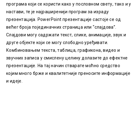
програма који се користи како у пословном свету, тако и у
настави, те је најраширенији програм за израду
презентација. PowerPoint презентације састоје се од
већег броја појединачних страница или “слајдова”.
Слајдови могу садржати текст, слике, анимације, звук и
друге објекте који се могу слободно уређивати.
Комбиновањем текста, таблица, графикона, видео и
звучних записа у смислену целину долазите до ефектне
презентације. На тај начин стварате моћно средство
којим много брже и квалитетније преносите информације
и идеје.