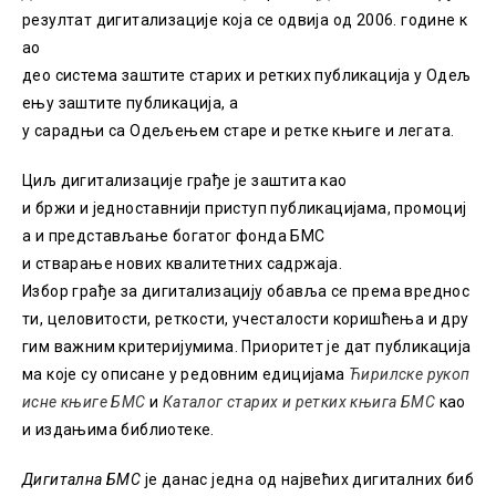
резултат дигитализације која се одвија од 2006. године к
ао
део система заштите старих и ретких публикација у Одељ
ењу заштите публикација, а
у сарадњи са Одељењем старе и ретке књиге и легата.
Циљ дигитализације грађе је заштита као
и бржи и једноставнији приступ публикацијама, промоциј
а и представљање богатог фонда БМС
и стварање нових квалитетних садржаја.
Избор грађе за дигитализацију обављa се према вреднос
ти, целовитости, реткости, учесталости коришћења и дру
гим важним критеријумима. Приоритет је дат публикација
ма које су описане у редовним едицијама
Ћирилске
рукоп
исне
књиге
БМС
и
Каталог
старих
и
ретких
књига
БМС
као
и издањима библиотеке.
Дигитална БМС
је данас једна од највећих дигиталних биб