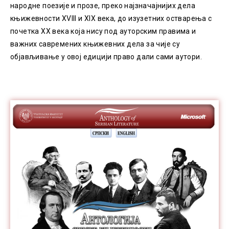
народне поезије и прозе, преко најзначајнијих дела
књижевности XVIII и XIX века, до изузетних остварења с
почетка XX века која нису под ауторским правима и
важних савремених књижевних дела за чије су
објављивање у овој едицији право дали сами аутори.