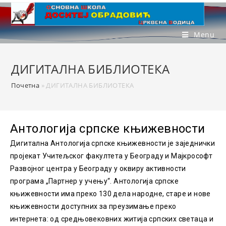
Menu
ДИГИТАЛНА БИБЛИОТЕКА
Почетна
»
ДИГИТАЛНА БИБЛИОТЕКА
Антологија српске књижевности
Дигитална Антологија српске књижевности је заједнички
пројекат Учитељског факултета у Београду и Мајкрософт
Развојног центра у Београду у оквиру активности
програма „Партнер у учењу“. Антологија српске
књижевности има преко 130 дела народне, старе и нове
књижевности доступних за преузимање преко
интернета: од средњовековних житија српских светаца и