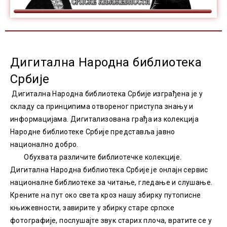
Дигитална Народна библиотека
Србије
Дигитална Народна библиотека Србије изграђена је у
складу са принципима отвореног приступа знању и
информацијама. Дигитализована грађа из колекција
Народне библиотеке Србије представља јавно
национално добро.
Обухвата различите библиотечке колекције.
Дигитална Народна библиотека Србије је онлајн сервис
националне библиотеке за читање, гледање и слушање.
Крените на пут око света кроз нашу збирку путописне
књижевности, завирите у збирку старе српске
фотографије, послушајте звук старих плоча, вратите се у