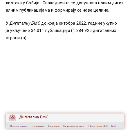
лиотека у Србији. Свакодневно се допуњава новим дигит
алним публикацијaма и формирају се нове целине.
У
Дигиталну БМС
до краја октобра 2022. године укупно
је укључено 34.011 публикација (1.884.925 дигиталних
страница).