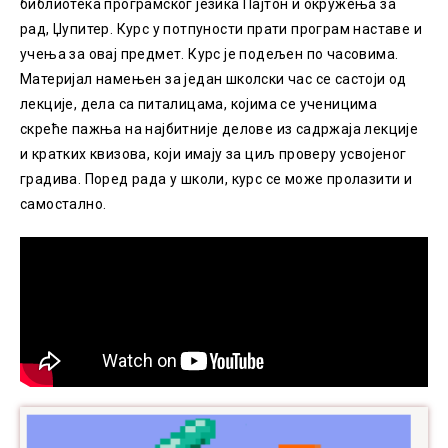
библиотека програмског језика Пајтон и окружења за
рад, Џупитер. Курс у потпуности прати програм наставе и
учења за овај предмет. Курс је подељен по часовима.
Материјал намењен за један школски час се састоји од
лекције, дела са питалицама, којима се ученицима
скреће пажња на најбитније делове из садржаја лекције
и кратких квизова, који имају за циљ проверу усвојеног
градива. Поред рада у школи, курс се може пролазити и
самостално.