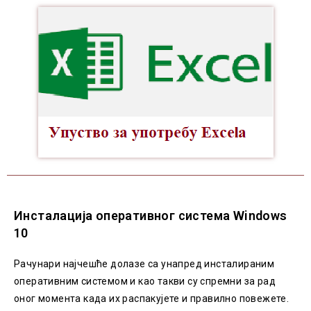
Инсталација оперативног система Windows
10
Рачунари најчешће долазе са унапред инсталираним
оперативним системом и као такви су спремни за рад
оног момента када их распакујете и правилно повежете.