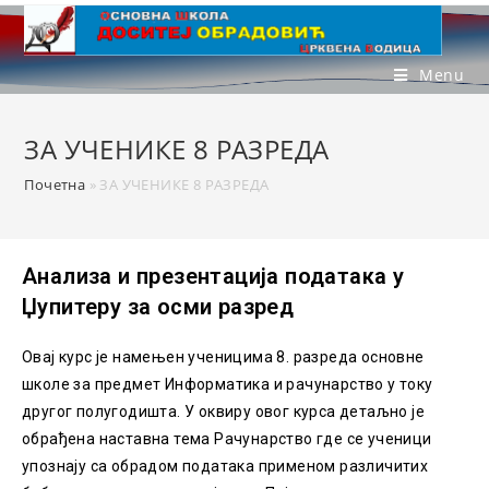
Menu
ЗА УЧЕНИКЕ 8 РАЗРЕДА
Почетна
»
ЗА УЧЕНИКЕ 8 РАЗРЕДА
Анализа и презентација података у
Џупитеру за осми разред
Овај курс је намењен ученицима 8. разреда основне
школе за предмет Информатика и рачунарство у току
другог полугодишта. У оквиру овог курса детаљно je
обрађенa наставнa темa Рачунарство где се ученици
упознају са обрадом података применом различитих