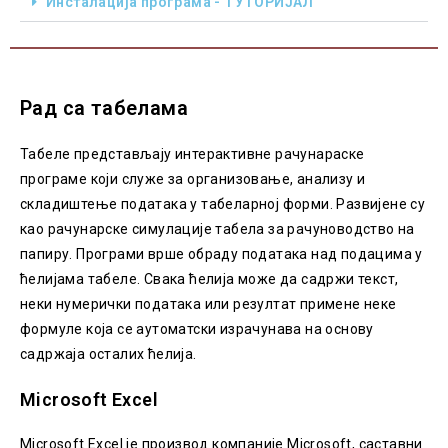
Инсталација програма - ТУТОРИЈАЛ
Рад са табелама
Табеле представљају интерактивне рачунараске
програме који служе за организовање, анализу и
складиштење података у табеларној форми. Развијене су
као рачунарске симулације табела за рачуноводство на
папиру. Програми врше обраду података над подацима у
ћелијама табеле. Свака ћелија може да садржи текст,
неки нумерички података или резултат примене неке
формуле која се аутоматски израчунава на основу
садржаја осталих ћелија.
Microsoft Excel
Microsoft Excel је производ компаније Microsoft, саставни