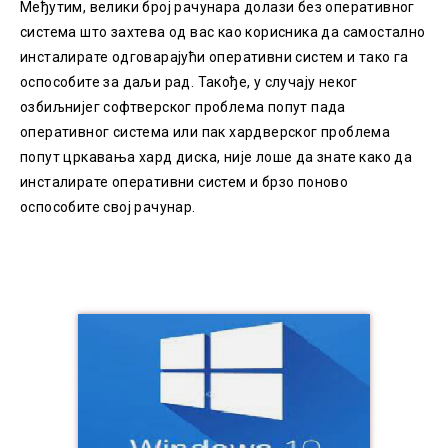
Међутим, велики број рачунара долази без оперативног
система што захтева од вас као корисника да самостално
инсталирате одговарајући оперативни систем и тако га
оспособите за даљи рад. Такође, у случају неког
озбиљнијег софтверског проблема попут пада
оперативног система или пак хардверског проблема
попут цркавања хард диска, није лоше да знате како да
инсталирате оперативни систем и брзо поново
оспособите свој рачунар.