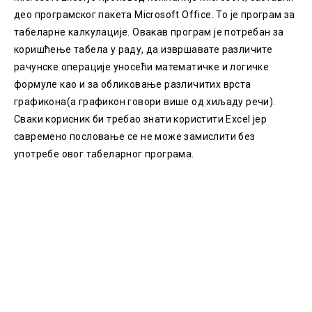
део програмског пакета Microsoft Office. То је програм за
табеларне калкулације. Овакав програм је потребан за
коришћење табела у раду, да извршавате различите
рачунске операције уносећи математичке и логичке
формуле као и за обликовање различитих врста
графикона(а графикон говори више од хиљаду речи).
Сваки корисник би требао знати користити Excel јер
савремено пословање се не може замислити без
употребе овог табеларног програма.