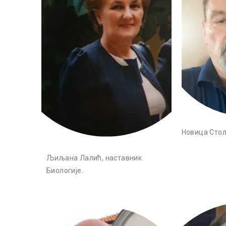
Новица Стол
Љиљана Лалић, наставник
Биологије.