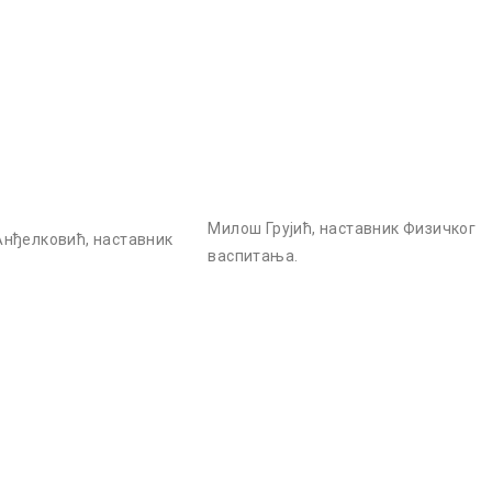
Милош Грујић, наставник Физичког
Анђелковић, наставник
васпитања.