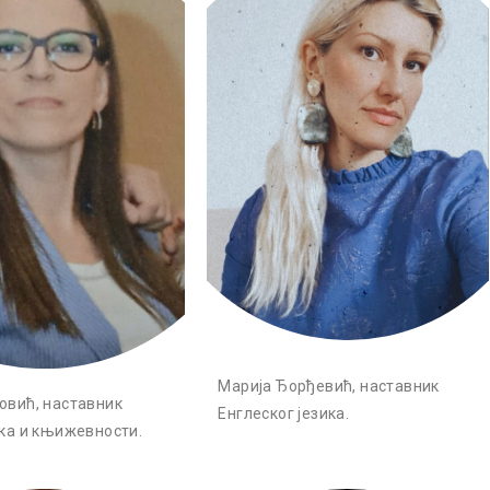
Марија Ђорђевић, наставник
овић, наставник
Енглеског језика.
ика и књижевности.