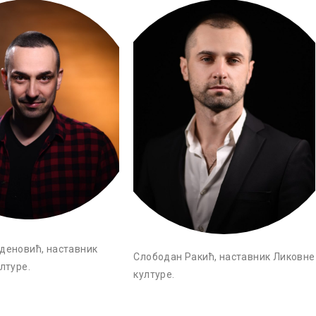
деновић, наставник
Слободан Ракић, наставник Ликовне
лтуре.
културе.