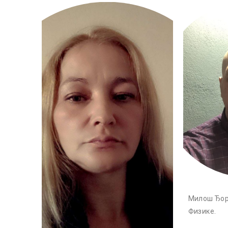
Милош Ђор
Физике.