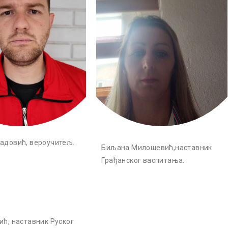
адовић, вероучитељ.
Биљана Милошевић,наставник
Грађанског васпитања.
ић, наставник Руског