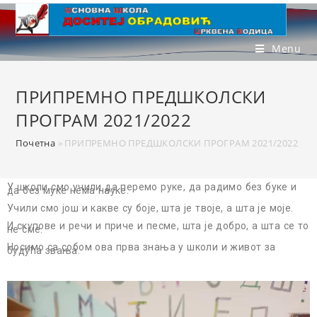
Menu
ПРИПРЕМНО ПРЕДШКОЛСКИ
ПРОГРАМ 2021/2022
Почетна
»
ПРИПРЕМНО ПРЕДШКОЛСКИ ПРОГРАМ 2021/2022
У школи смо учили да перемо руке, да радимо без буке и
да без муке нема науке.
Учили смо још и какве су боје, шта је твоје, а шта је моје.
И скупове и речи и приче и песме, шта је добро, а шта се то
не сме.
Носимо са собом ова прва знања у школи и живот за
будућа звања.