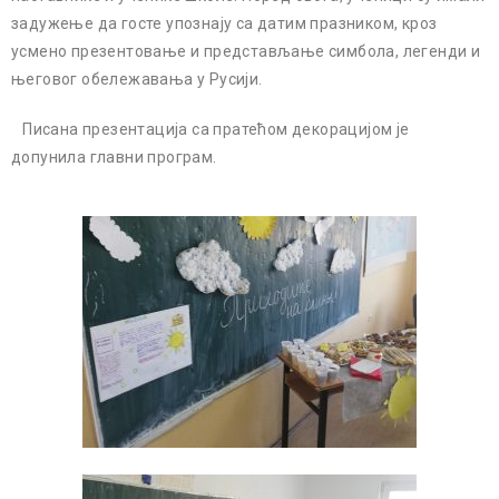
задужење да госте упознају са датим празником, кроз
усмено презентовање и представљање симбола, легенди и
његовог обележавања у Русији.
Писана презентација са пратећом декорацијом је
допунила главни програм.