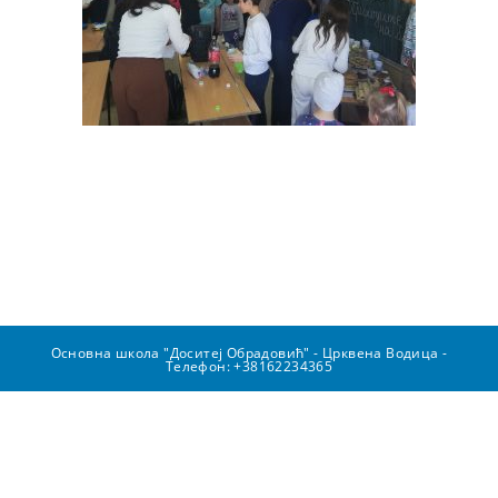
Основна школа "Доситеј Обрадовић" - Црквена Водица -
Телефон: +38162234365