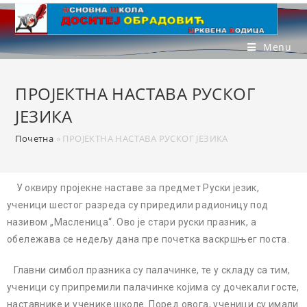
Menu
ПРОЈЕКТНА НАСТАВА РУСКОГ
ЈЕЗИКА
Почетна
»
ПРОЈЕКТНА НАСТАВА РУСКОГ ЈЕЗИКА
У оквиру пројекне наставе за предмет Руски језик,
ученици шестог разреда су приредили радионицу под
називом „Масленица“. Ово је стари руски празник, а
обележава се недељу дана пре почетка васкршњег поста.
Главни симбол празника су палачинке, те у складу са тим,
ученици су припремили палачинке којима су дочекали госте,
наставнике и ученике школе. Поред овога, ученици су имали