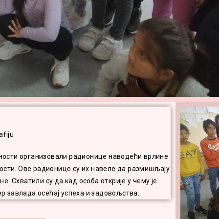
евности организовали радионице наводећи врлине
ости. Ове радионице су их навеле да размишљају
не. Схватили су да кад особа открије у чему је
ер завлада осећај успеха и задовољства.