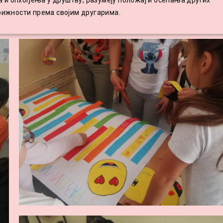
 и опхођења у друштву, разумеју положај и осећања других
брижности према својим другарима.