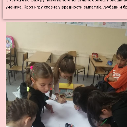
Ученици истражују позитивне и негативне облике понашања
ученика. Кроз игру спознају вредности емпатије, љубави и 