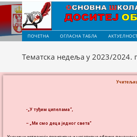
ПОЧЕТНА
ОГЛАСНА ТАБЛА
АКТУЕЛНОС
Тематска недеља у 2023/2024. 
Учитељиц
-„У туђим ципелама“,
– „Ми смо деца једног света“