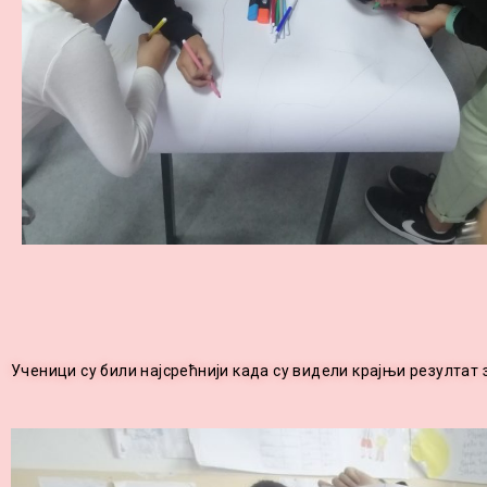
Ученици су били најсрећнији када су видели крајњи резултат