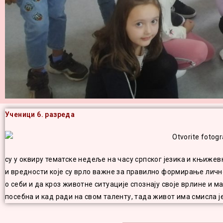
Ученици 6. разреда
су у оквиру тематске недеље на часу српског језика и књиж
и вредности које су врло важне за правилно формирање личн
о себи и да кроз животне ситуације спознају своје врлине и ма
посебна и кад ради на свом таленту, тада живот има смисла ј